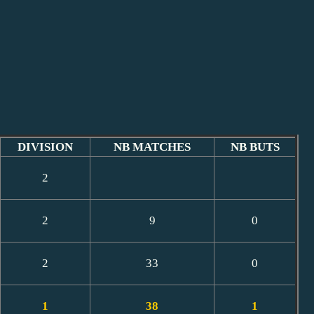
DIVISION
NB MATCHES
NB BUTS
2
2
9
0
2
33
0
1
38
1