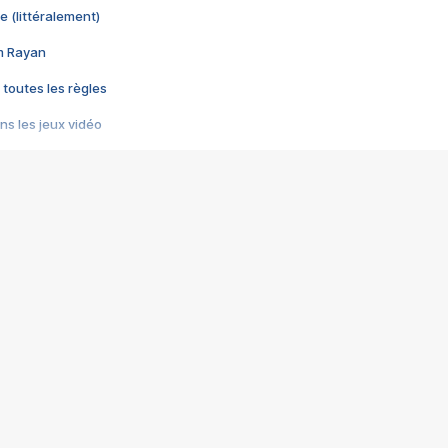
e (littéralement)
im Rayan
 toutes les règles
s les jeux vidéo
us choquant de Rockstar ? - Le scandale BULLY
e plus moche de Steam
du RÊVE tourne au CAUCHEMAR
pendant 8 heures
it… à tort
umiliés par un jeu vidéo
ire - Final Fantasy 8
ti un empire - Age of Empires