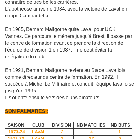
connaitre de très belles carrières.
L'apothéose arrive ne 1984, avec la victoire de Laval en
coupe Gambardella.
En 1985, Bernard Maligorne quite Laval pour UCK
Vannes. Ce parcours le mènera jusqu'à Brest. Il passe par
le centre de formation avant de prendre la direction de
l'équipe de division 1 en 1987. il ne peut éviter la
relégation du club.
En 1991, Bernard Maligorne revient au Stade Lavallois
comme directeur du centre de formation. En 1992, il
succède à Michel Le Milinaire et conduit l'équipe lavalloise
jusqu'en 1995.
Il s'oriente ensuite vers des clubs amateurs.
SON PALMARES :
SAISON
CLUB
DIVISION
NB MATCHES
NB BUTS
1973-74
LAVAL
2
4
1
1972-73
LAVAL
2
27
0