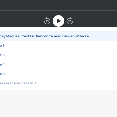
bey Maguire, c'est lui ! Rencontre avec Damien Witecka
e 6
e 5
e 4
e 3
s créatrices de la VF !
e 2
e 1
e Mektoub My Love arrive enfin ! Rencontre avec Shaïn Boumedine et Sal