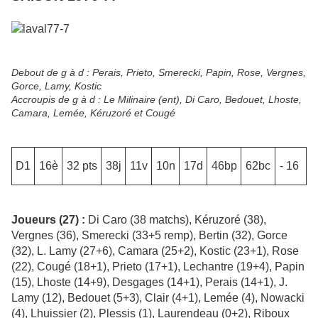
Debout de g à d : Perais, Prieto, Smerecki, Papin, Rose, Vergnes,
Gorce, Lamy, Kostic
Accroupis de g à d : Le Milinaire (ent), Di Caro, Bedouet, Lhoste,
Camara, Lemée, Kéruzoré et Cougé
D1
16è
32 pts
38j
11v
10n
17d
46bp
62bc
- 16
Joueurs (27) :
Di Caro (38 matchs), Kéruzoré (38),
Vergnes (36), Smerecki (33+5 remp), Bertin (32), Gorce
(32), L. Lamy (27+6), Camara (25+2), Kostic (23+1), Rose
(22), Cougé (18+1), Prieto (17+1), Lechantre (19+4), Papin
(15), Lhoste (14+9), Desgages (14+1), Perais (14+1), J.
Lamy (12), Bedouet (5+3), Clair (4+1), Lemée (4), Nowacki
(4), Lhuissier (2), Plessis (1), Laurendeau (0+2), Riboux