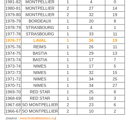
1981-82
MONTPELLIER
1
4
0
1980-81
MONTPELLIER
2
27
14
1979-80
MONTPELLIER
2
32
19
1978-79
BORDEAUX
1
20
8
1978-79
STRASBOURG
1
4
1
1977-78
STRASBOURG
1
33
11
1976-77
LAVAL
1
36
19
1975-76
REIMS
1
26
11
1974-75
BASTIA
1
29
13
1973-74
BASTIA
1
17
7
1973-74
NIMES
1
17
5
1972-73
NIMES
1
32
15
1971-72
NIMES
1
34
25
1970-71
NIMES
1
34
27
1969-70
RED STAR
1
25
8
1968-69
RED STAR
1
16
3
1967-68
SO MONTPELLIER
2
23
6
1966-67
SO MONTPELLIER
2
10
2
(source :
www.footballdatabase.eu
)