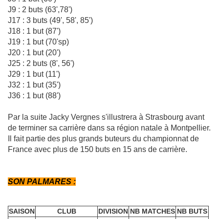
J9 : 2 buts (63',78')
J17 : 3 buts (49', 58', 85')
J18 : 1 but (87')
J19 : 1 but (70'sp)
J20 : 1 but (20')
J25 : 2 buts (8', 56')
J29 : 1 but (11')
J32 : 1 but (35')
J36 : 1 but (88')
Par la suite Jacky Vergnes s'illustrera à Strasbourg avant
de terminer sa carrière dans sa région natale à Montpellier.
Il fait partie des plus grands buteurs du championnat de
France avec plus de 150 buts en 15 ans de carrière.
SON PALMARES :
SAISON
CLUB
DIVISION
NB MATCHES
NB BUTS