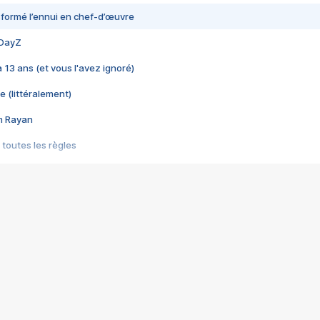
nsformé l’ennui en chef-d’œuvre
 DayZ
 a 13 ans (et vous l'avez ignoré)
e (littéralement)
im Rayan
 toutes les règles
s les jeux vidéo
us choquant de Rockstar ? - Le scandale BULLY
e plus moche de Steam
du RÊVE tourne au CAUCHEMAR
pendant 8 heures
it… à tort